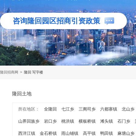
咨询隆回园区招商引资政策
隆回招商网
>
隆回 写字楼
隆回土地
所在地区：
全隆回
七江乡
三阁司乡
六都寨镇
北山乡
山界回族乡
岩口乡
桃洪镇
横板桥镇
滩头镇
石门乡
西洋江镇
金石桥镇
雨山铺镇
高平镇
鸭田镇
麻塘山乡