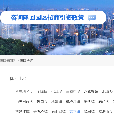
咨询隆回园区招商引资政策
隆回招商网
>
隆回 仓库
隆回土地
所在地区：
全隆回
七江乡
三阁司乡
六都寨镇
北山乡
山界回族乡
岩口乡
桃洪镇
横板桥镇
滩头镇
石门乡
西洋江镇
金石桥镇
雨山铺镇
高平镇
鸭田镇
麻塘山乡